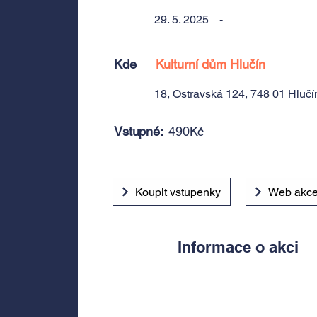
29. 5. 2025
-
Kde
Kulturní dům Hlučín
18, Ostravská 124, 748 01 Hlučí
Vstupné:
490Kč
Koupit vstupenky
Web akc
Informace o akci