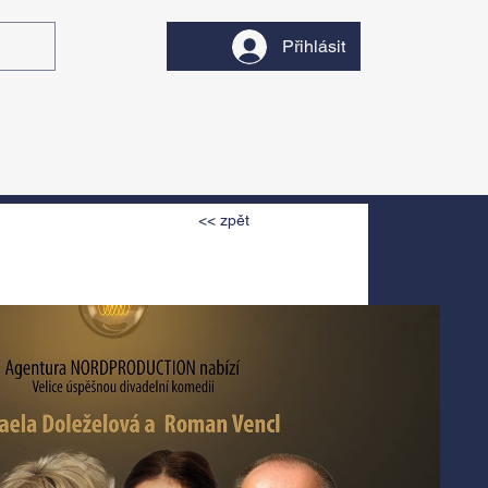
Přihlásit
y
Divadlo
Filmy
<< zpět