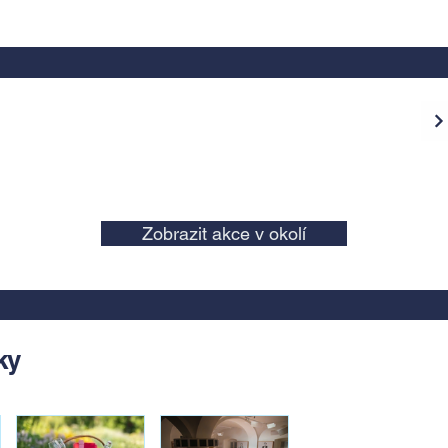
Zobrazit akce v okolí
ky