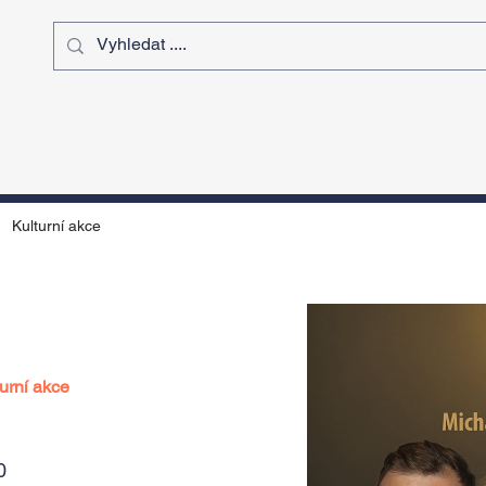
ý čas
Výstavy
Sport
Kurz
Kulturní akce
urní akce
0