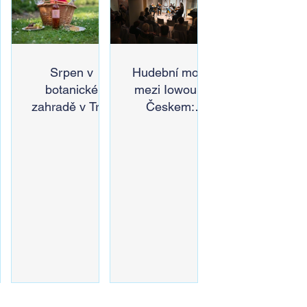
in,
Srpen v
Hudební most
botanické
mezi Iowou a
zahradě v Troji
Českem:
či
– cesta do
Americký odkaz
pnu
pravěku
Antonína
s
rostlinného
Dvořáka ožije v
ez
světa a
jeho rodném
a
vinařské oslavy
domě
ě
 u