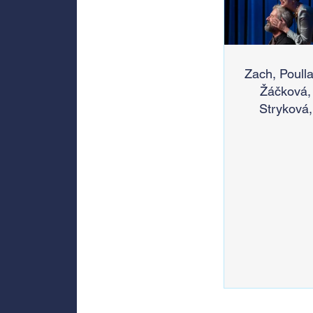
Zach, Poulla
Žáčková,
Stryková,
Morávková 
Žák se v sr
představí 
Divadlem B
zábradlí n
Letní scén
Voděrádky
Říčan