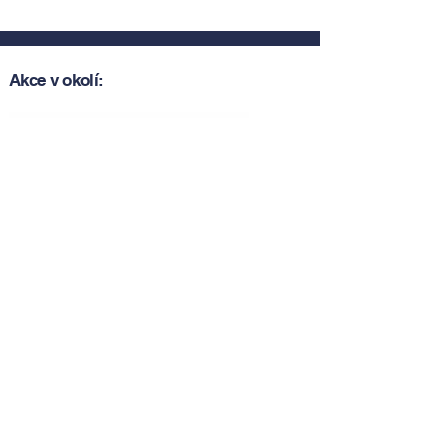
Akce v okolí:
Zobrazit akce v okolí
Zobrazit akce v okolí
Tipy, novinky a pozvánky