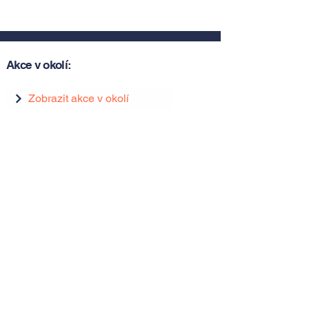
Akce v okolí:
Zobrazit akce v okolí
Zobrazit akce v okolí
Tipy, novinky a pozvánky