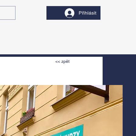
Přihlásit
y
Divadlo
Filmy
<< zpět