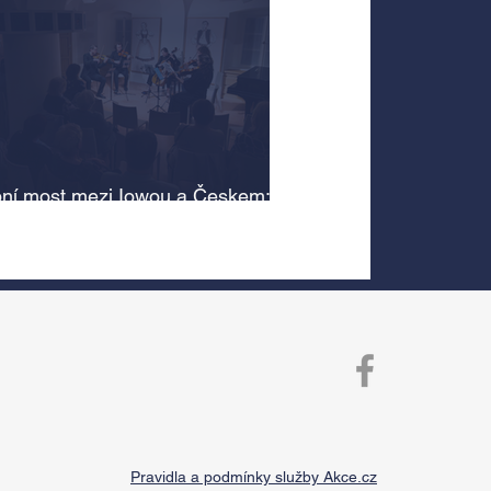
ní most mezi Iowou a Českem:
cký odkaz Antonína Dvořáka
 v jeho rodném domě
Pravidla a podmínky služby Akce.cz