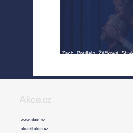
Zach, Poullain, Žáčková, Stry
Morávková či Žák se v srpnu
představí s Divadlem Bez zábr
Letní scéně Voděrádky u Říča
Akce.cz
www.akce.cz
akce@akce.cz