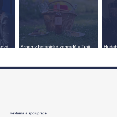
ková,
Srpen v botanické zahradě v Troji –
Hudeb
cesta do pravěku rostlinného světa a
Ameri
adlí na
vinařské oslavy
ožije
n
Reklama a spolupráce