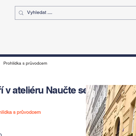
ý čas
Výstavy
Sport
Kurz
Prohlídka s průvodcem
 v ateliéru Naučte se
hlídka s průvodcem
0