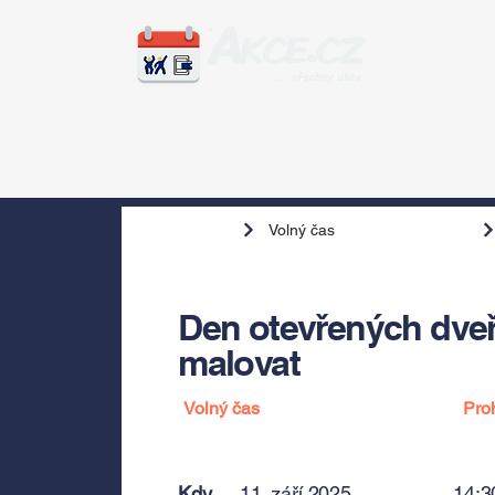
Zážitky
Hudba
Voln
Volný čas
Den otevřených dveří
malovat
Volný čas
Pro
Kdy
11. září 2025
14:3