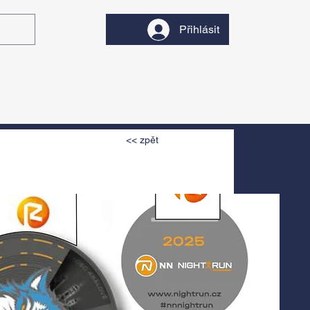
Přihlásit
y
Divadlo
Filmy
<< zpět