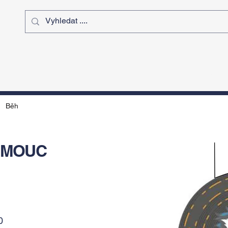
ý čas
Výstavy
Sport
Kurz
Běh
OMOUC
h
0