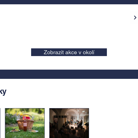
Zobrazit akce v okolí
ky