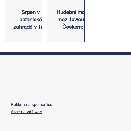
in,
Srpen v
Hudební most
botanické
mezi Iowou a
zahradě v Troji
Českem:
či
– cesta do
Americký odkaz
pnu
pravěku
Antonína
s
rostlinného
Dvořáka ožije v
ez
světa a
jeho rodném
a
vinařské oslavy
domě
ě
 u
Reklama a spolupráce
Akce na váš web
Do Not Sell My Personal Information
© 2025 Turist