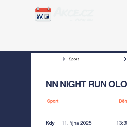
Zážitky
Hudba
Voln
Sport
NN NIGHT RUN OL
Sport
Bě
Kdy
11. října 2025
13:3