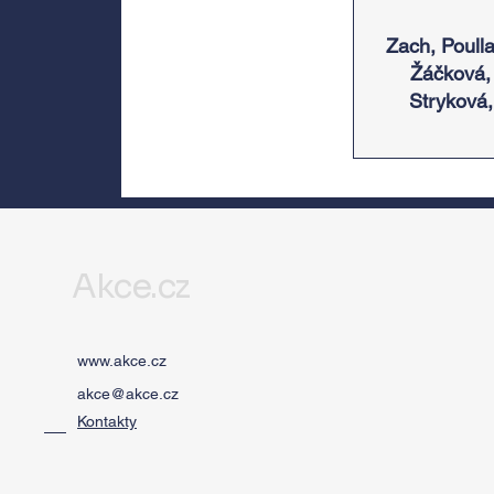
Zach, Poulla
Žáčková,
Stryková,
Morávková 
Žák se v sr
představí 
Divadlem B
zábradlí n
Letní scén
Akce.cz
Voděrádky
Říčan
www.akce.cz
akce@akce.cz
Kontakty