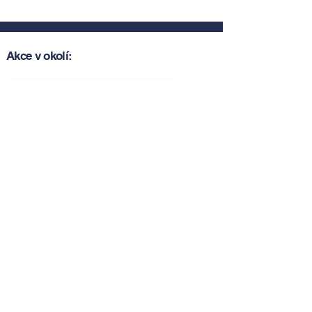
Akce v okolí:
Zobrazit akce v okolí
Zobrazit akce v okolí
Tipy, novinky a pozvánky