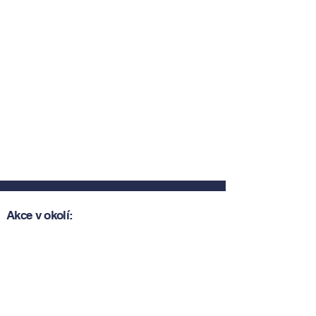
Akce v okolí:
Zobrazit akce v okolí