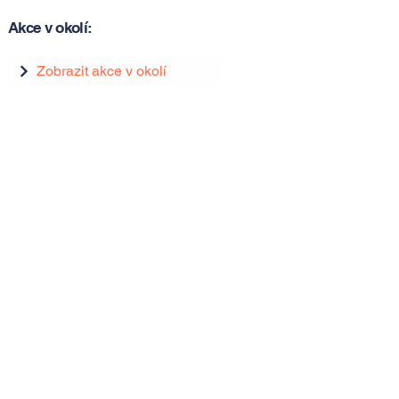
Akce v okolí:
Zobrazit akce v okolí
Zobrazit akce v okolí
Tipy, novinky a pozvánky