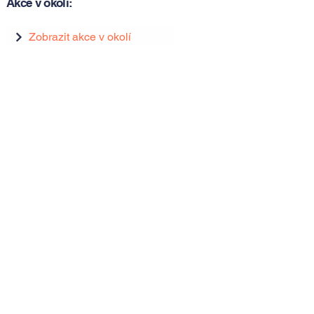
Akce v okolí:
Zobrazit akce v okolí
Zobrazit akce v okolí
Tipy, novinky a pozvánky