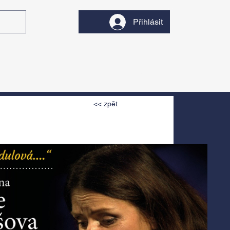
Přihlásit
y
Divadlo
Filmy
<< zpět