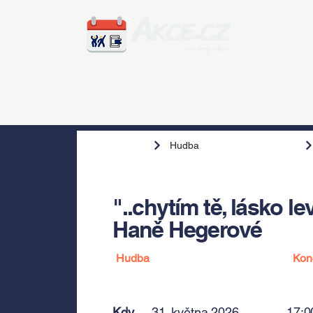
Zážitky
Hudba
Voln
Hudba
"..chytím tě, lásko l
Haně Hegerové
Hudba
Kon
Kdy
31. května 2026
17:0