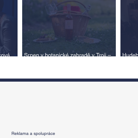
ková,
Srpen v botanické zahradě v Troji –
Hudeb
cesta do pravěku rostlinného světa a
Ameri
adlí na
vinařské oslavy
ožije
n
Reklama a spolupráce