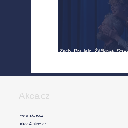
Zach, Poullain, Žáčková, Stry
Morávková či Žák se v srpnu
představí s Divadlem Bez zábr
Letní scéně Voděrádky u Říča
Akce.cz
www.akce.cz
akce@akce.cz