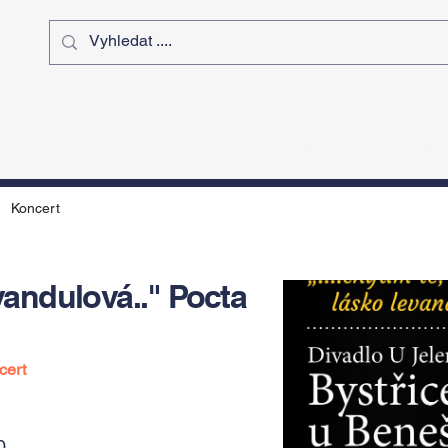
ý čas
Výstavy
Sport
Kurz
Koncert
evandulová.." Pocta
cert
0