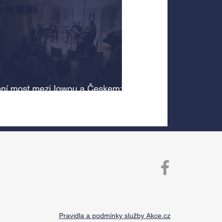
ní most mezi Iowou a Českem:
cký odkaz Antonína Dvořáka
 v jeho rodném domě
Pravidla a podmínky služby Akce.cz