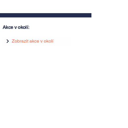
Akce v okolí:
Zobrazit akce v okolí
Zobrazit akce v okolí
Tipy, novinky a pozvánky