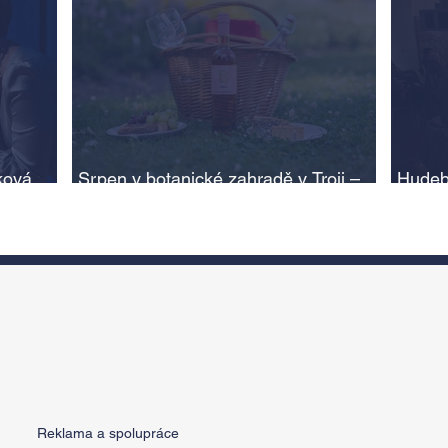
ková,
Srpen v botanické zahradě v Troji –
Hudeb
cesta do pravěku rostlinného světa a
Ameri
adlí na
vinařské oslavy
ožije
n
Reklama a spolupráce