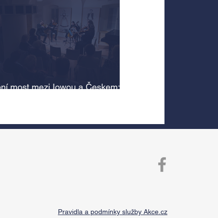
ní most mezi Iowou a Českem:
cký odkaz Antonína Dvořáka
 v jeho rodném domě
Pravidla a podmínky služby Akce.cz