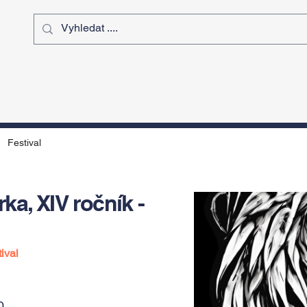
ý čas
Výstavy
Sport
Kurz
Festival
ka, XIV ročník -
ival
0