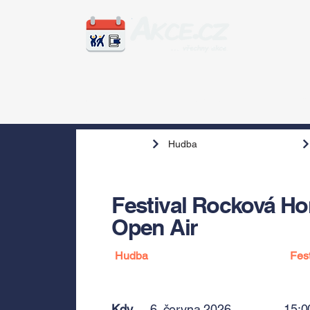
Zážitky
Hudba
Voln
Hudba
Festival Rocková Hor
Open Air
Hudba
Fest
Kdy
6. června 2026
15:0