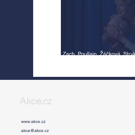
Zach, Poullain, Žáčková, Stry
Morávková či Žák se v srpnu
představí s Divadlem Bez zábr
Letní scéně Voděrádky u Říča
Akce.cz
www.akce.cz
akce@akce.cz