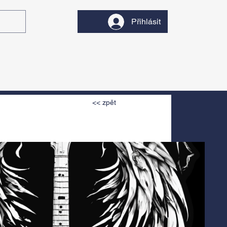
Přihlásit
y
Divadlo
Filmy
<< zpět