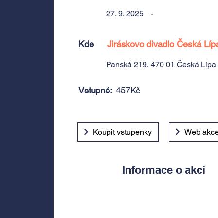
27. 9. 2025
-
Kde
Jiráskovo divadlo Česká Líp
Panská 219, 470 01 Česká Lípa
Vstupné:
457Kč
Koupit vstupenky
Web akc
Informace o akci