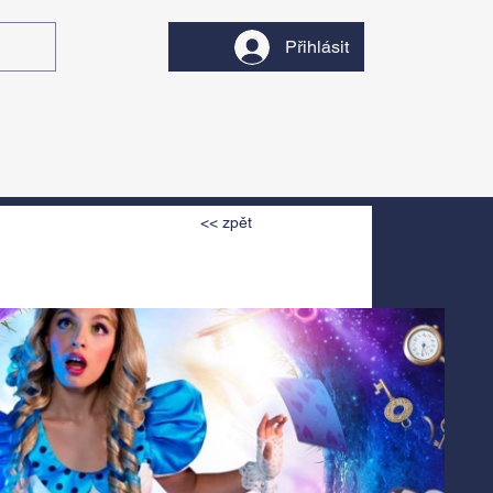
Přihlásit
y
Divadlo
Filmy
<< zpět