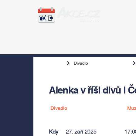
Zážitky
Hudba
Voln
Divadlo
Alenka v říši divů I 
Divadlo
Muz
Kdy
27. září 2025
17:0