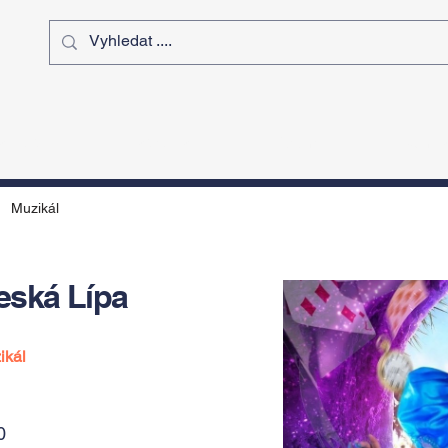
ý čas
Výstavy
Sport
Kurz
Muzikál
Česká Lípa
ikál
0