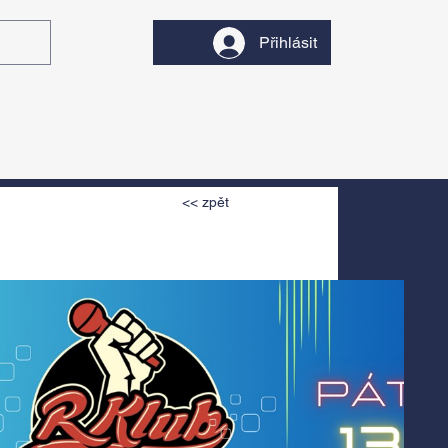
Přihlásit
y
Divadlo
Filmy
<< zpět