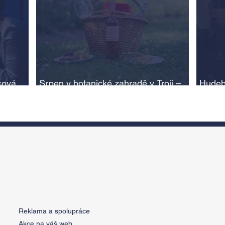
ková,
Srpen v botanické zahradě v Troji –
Hudeb
cesta do pravěku rostlinného světa a
Ameri
adlí na
vinařské oslavy
ožije
n
Reklama a spolupráce
Akce na váš web