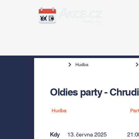
Zážitky
Hudba
Voln
Hudba
Oldies party - Chrud
Hudba
Par
Kdy
13. června 2025
21:0