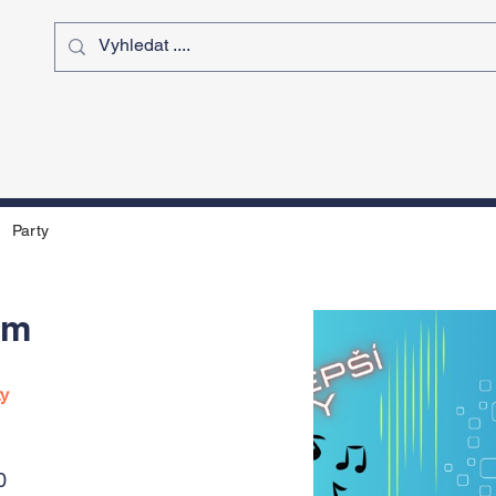
ý čas
Výstavy
Sport
Kurz
Party
im
ty
0