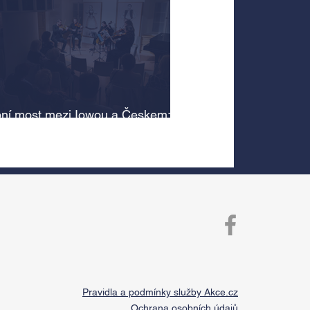
ní most mezi Iowou a Českem:
cký odkaz Antonína Dvořáka
 v jeho rodném domě
Pravidla a podmínky služby Akce.cz
Ochrana osobních údajů