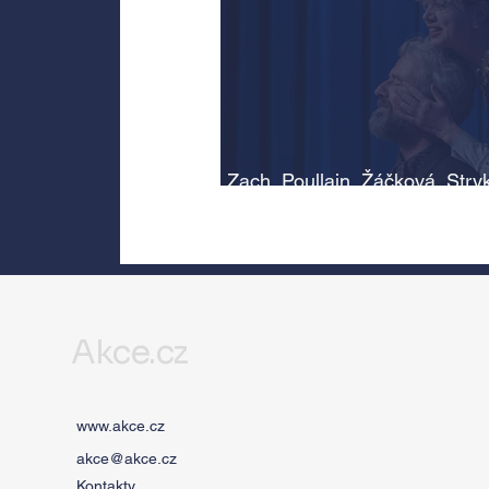
Zach, Poullain, Žáčková, Stry
Morávková či Žák se v srpnu
představí s Divadlem Bez zábr
Letní scéně Voděrádky u Říča
Akce.cz
www.akce.cz
akce@akce.cz
Kontakty