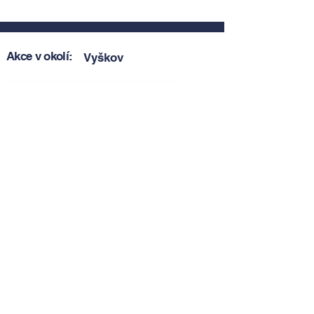
Akce v okolí:
Vyškov
Zobrazit akce v okolí
Zobrazit akce v okolí
Tipy, novinky a pozvánky