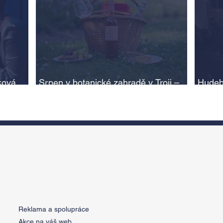
ková,
Srpen v botanické zahradě v Troji –
Hudeb
cesta do pravěku rostlinného světa a
Ameri
adlí na
vinařské oslavy
ožije
n
Reklama a spolupráce
Akce na váš web