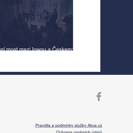
ní most mezi Iowou a Českem:
cký odkaz Antonína Dvořáka
 v jeho rodném domě
Pravidla a podmínky služby Akce.cz
Ochrana osobních údajů