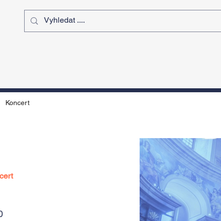
ý čas
Výstavy
Sport
Kurz
Koncert
cert
0