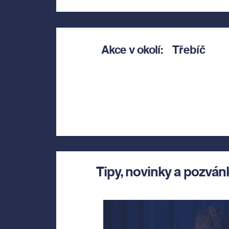
Akce v okolí:
Třebíč
Tipy, novinky a pozván