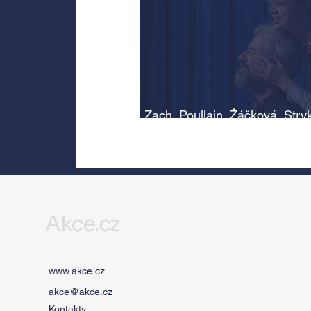
Zach, Poullain, Žáčková, Stry
Morávková či Žák se v srpnu
představí s Divadlem Bez zábr
Letní scéně Voděrádky u Říča
Akce.cz
www.akce.cz
akce@akce.cz
Kontakty