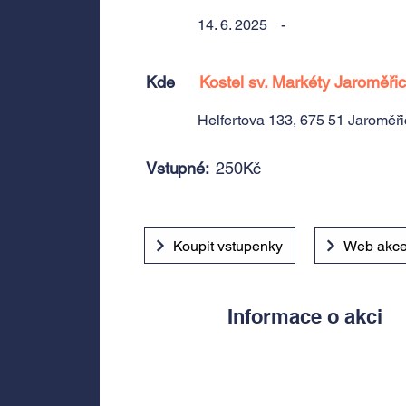
14. 6. 2025
-
Kde
Kostel sv. Markéty Jaroměři
Helfertova 133, 675 51 Jaroměř
Vstupné:
250Kč
Koupit vstupenky
Web akc
Informace o akci