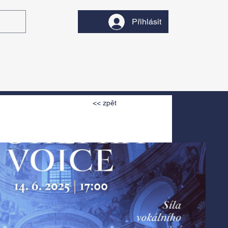
Přihlásit
y
Divadlo
Filmy
<< zpět