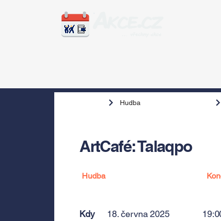
Zážitky
Hudba
Voln
Hudba
ArtCafé: Talaqpo
Hudba
Kon
Kdy
18. června 2025
19:0