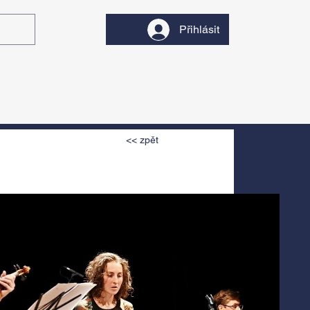
Přihlásit
y
Divadlo
Filmy
<< zpět