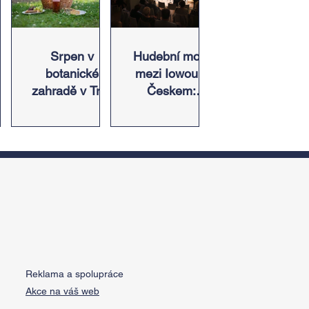
in,
Srpen v
Hudební most
botanické
mezi Iowou a
zahradě v Troji
Českem:
či
– cesta do
Americký odkaz
pnu
pravěku
Antonína
s
rostlinného
Dvořáka ožije v
ez
světa a
jeho rodném
a
vinařské oslavy
domě
ě
 u
Reklama a spolupráce
Akce na váš web