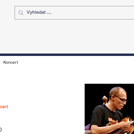
ý čas
Výstavy
Sport
Kurz
Koncert
cert
0