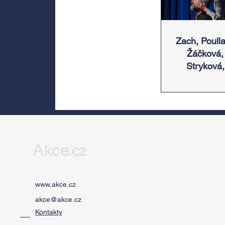
Zach, Poulla
Žáčková,
Stryková,
Morávková 
Žák se v sr
představí 
Divadlem B
zábradlí n
Letní scén
Akce.cz
Voděrádky
Říčan
www.akce.cz
akce@akce.cz
Kontakty