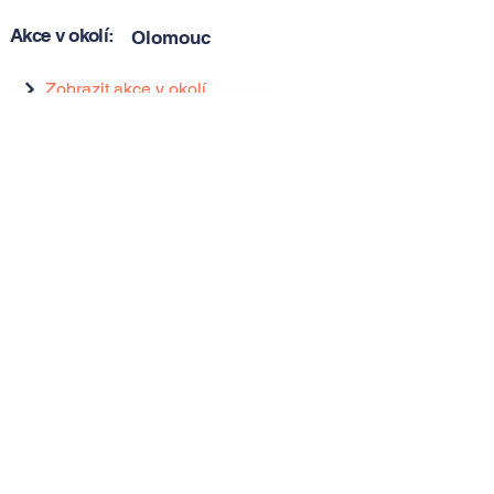
Akce v okolí:
Olomouc
Zobrazit akce v okolí
Zobrazit akce v okolí
Tipy, novinky a pozvánky